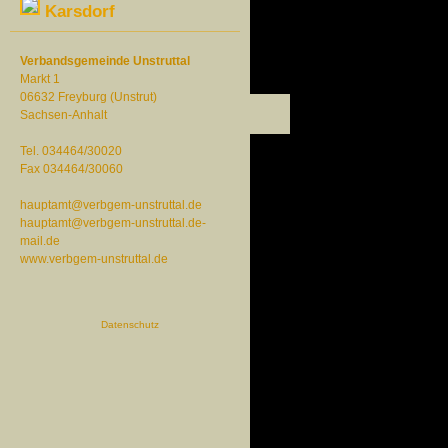
Karsdorf
Verbandsgemeinde Unstruttal
Markt 1
06632 Freyburg (Unstrut)
Sachsen-Anhalt
Tel. 034464/30020
Fax 034464/30060
hauptamt@verbgem-unstruttal.de
hauptamt@verbgem-unstruttal.de-
mail.de
www.verbgem-unstruttal.de
Datenschutz