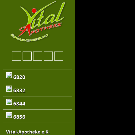
6820
6832
6844
6856
Vital-Apotheke e.K.