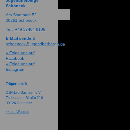
Jugendherberge
Schöneck
Am Stadtpark 52
08261 Schöneck
Tel.
+49 37464 8106
E-Mail senden:
schoeneck@jugendherberge.de
» Folge uns auf
Facebook
» Folge uns auf
Instagram
Trägerschaft
:
DJH-Lvb Sachsen e.V.
Zschopauer Straße 216
09126 Chemnitz
<< zur Website