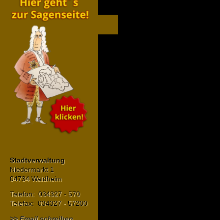
Stadtverwaltung
Niedermarkt 1
04734 Waldheim
Telefon: 034327 - 570
Telefax: 034327 - 57200
>> Email schreiben