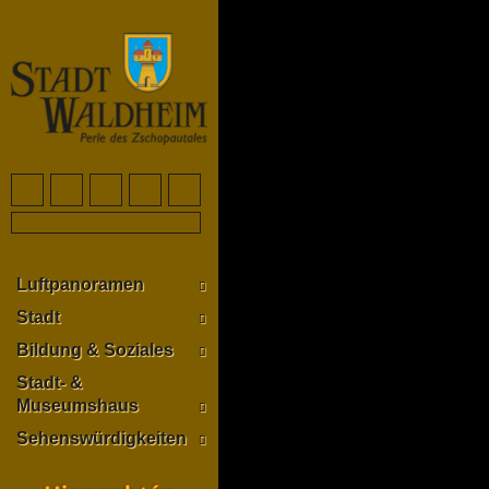
Luftpanoramen
Stadt
Bildung & Soziales
Stadt- &
Museumshaus
Sehenswürdigkeiten