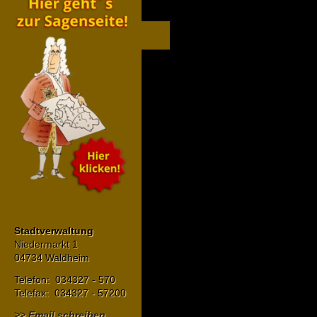
Stadtverwaltung
Niedermarkt 1
04734 Waldheim
Telefon: 034327 - 570
Telefax: 034327 - 57200
>> Email schreiben