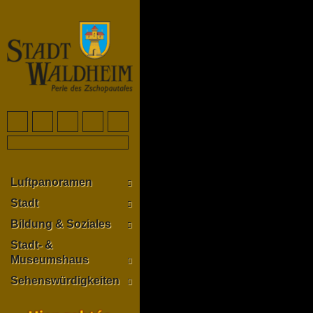
Luftpanoramen
Stadt
Bildung & Soziales
Stadt- &
Museumshaus
Sehenswürdigkeiten