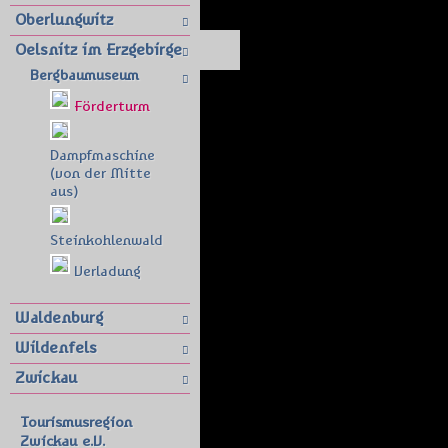
Oberlungwitz
Oelsnitz im Erzgebirge
Bergbaumuseum
Förderturm
Dampfmaschine
(von der Mitte
aus)
Steinkohlenwald
Verladung
Waldenburg
Wildenfels
Zwickau
Tourismusregion
Zwickau e.V.