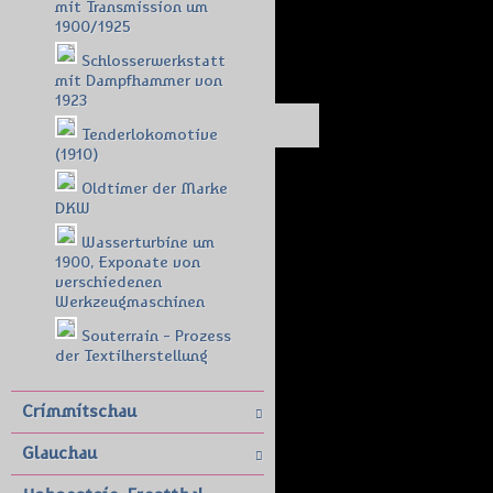
mit Transmission um
1900/1925
Schlosserwerkstatt
mit Dampfhammer von
1923
Tenderlokomotive
(1910)
Oldtimer der Marke
DKW
Wasserturbine um
1900, Exponate von
verschiedenen
Werkzeugmaschinen
Souterrain - Prozess
der Textilherstellung
Crimmitschau
Glauchau