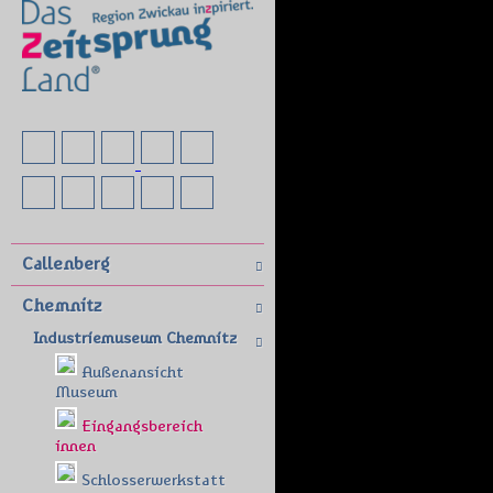
Callenberg
Chemnitz
Industriemuseum Chemnitz
Außenansicht
Museum
Eingangsbereich
innen
Schlosserwerkstatt