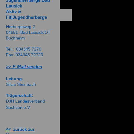
Jugendherberge Bad
Lausick
Aktiv &
Fit|Jugendherberge
Herbergsweg 2
04651 Bad Lausick/OT
Buchheim
Tel.:
034345 7270
Fax: 034345 72723
>> E-Mail senden
Leitung:
Silvia Steinbach
Trägerschaft:
DJH Landesverband
Sachsen e.V.
<< zurück zur