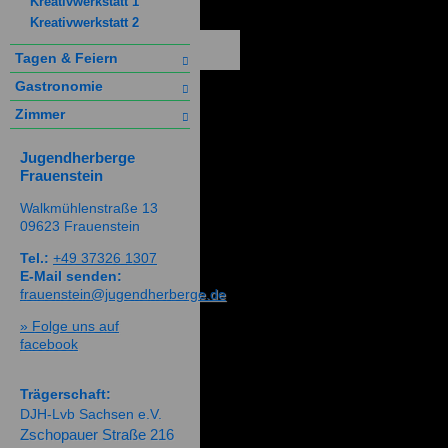
Kreativwerkstatt 1
Kreativwerkstatt 2
Tagen & Feiern
Gastronomie
Zimmer
Jugendherberge
Frauenstein
Walkmühlenstraße 13
09623 Frauenstein
Tel.:
+49 37326 1307
E-Mail senden:
frauenstein@jugendherberge.de
» Folge uns auf
facebook
Trägerschaft:
DJH-Lvb Sachsen e.V.
Zschopauer Straße 216