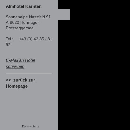
Almhotel Kärnten
Sonnenalpe Nassfeld 91
A-9620 Hermagor-
Presseggersee
Tel.:
+43 (0) 42 85 / 81
92
E-Mail an Hotel
schreiben
<< zurück zur
Homepage
Datenschutz