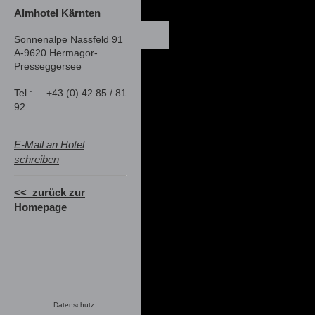
Almhotel Kärnten
Sonnenalpe Nassfeld 91
A-9620 Hermagor-
Presseggersee
Tel.:
+43 (0) 42 85 / 81
92
E-Mail an Hotel
schreiben
<< zurück zur
Homepage
Datenschutz