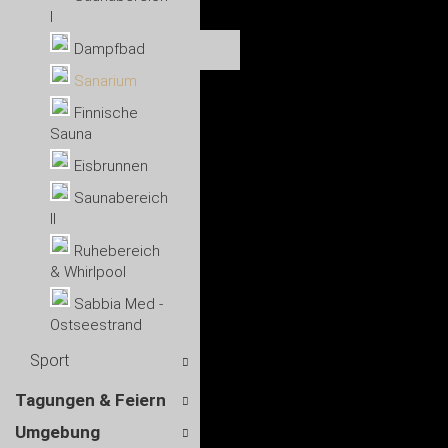
I
Dampfbad
Sanarium
Finnische
Sauna
Eisbrunnen
Saunabereich
II
Ruhebereich
& Whirlpool
Sabbia Med -
Ostseestrand
Sport
Tagungen & Feiern
Umgebung