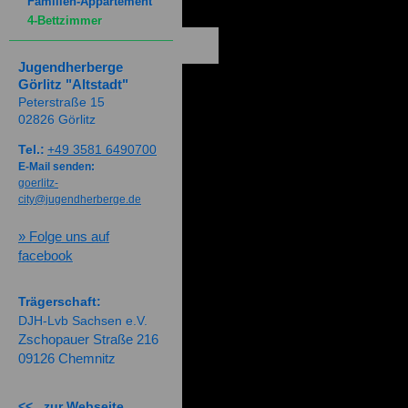
Familien-Appartement
4-Bettzimmer
Jugendherberge
Görlitz "Altstadt"
Peterstraße 15
02826 Görlitz
Tel.:
+49 3581 6490700
E-Mail senden:
goerlitz-
city@jugendherberge.de
» Folge uns auf
facebook
Trägerschaft:
DJH-Lvb Sachsen e.V.
Zschopauer Straße 216
09126 Chemnitz
<< zur Webseite