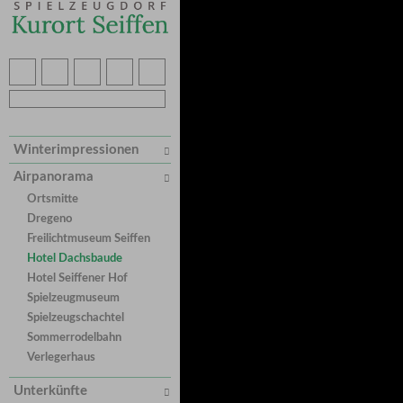
Winterimpressionen
Airpanorama
Ortsmitte
Dregeno
Freilichtmuseum Seiffen
Hotel Dachsbaude
Hotel Seiffener Hof
Spielzeugmuseum
Spielzeugschachtel
Sommerrodelbahn
Verlegerhaus
Unterkünfte