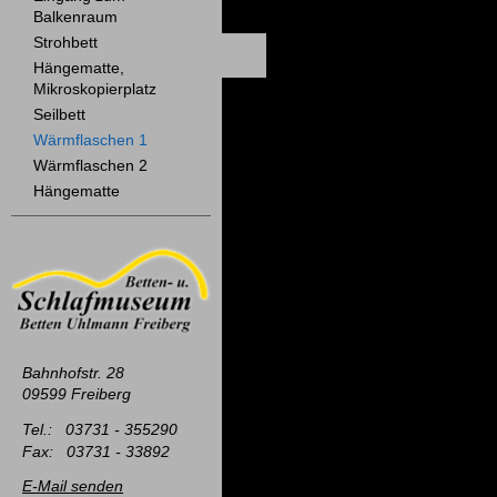
Balkenraum
Strohbett
Hängematte,
Mikroskopierplatz
Seilbett
Wärmflaschen 1
Wärmflaschen 2
Hängematte
Bahnhofstr. 28
09599 Freiberg
Tel.: 03731 - 355290
Fax: 03731 - 33892
E-Mail senden