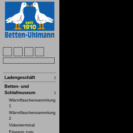
Ladengeschäft
Betten- und
Schlafmuseum
Wärmflaschensammlung
1
Wärmflaschensammlung
2
Videoterminal
Eingang zum