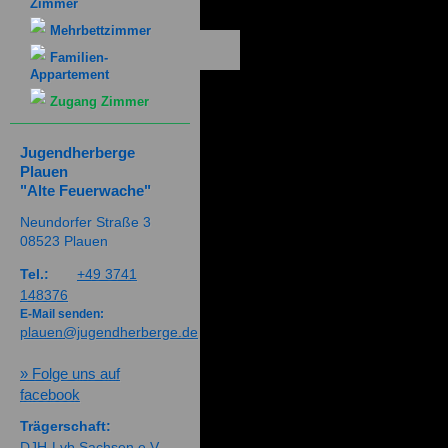
Zimmer
Mehrbettzimmer
Familien-
Appartement
Zugang Zimmer
Jugendherberge
Plauen
"Alte Feuerwache"
Neundorfer Straße 3
08523 Plauen
Tel.:
+49 3741
148376
E-Mail senden:
plauen@jugendherberge.de
» Folge uns auf
facebook
Trägerschaft:
DJH-Lvb Sachsen e.V.