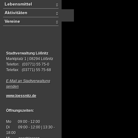
Lebensmittel
Aktivitäten
Vereine
Stadtverwaltung Lößnitz
Marktplatz 1 |
08294 Lößnitz
Telefon: (03771) 55 75-0
Telefax: (03771) 55 75-68
E-Mail an
Stadtverwaltung
senden
www.loessnitz.de
Öffnungszeiten:
Mo
09:00 - 12:00
Di
09:00 - 12:00 |
13:30 -
18:00