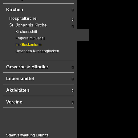
Kirchen
Hospitalkirche
St. Johannis Kirche
Kirchenschiff
Empore mit Orgel
Im Glockenturm
Unter den Kirchenglocken
Gewerbe & Händler
Lebensmittel
Aktivitäten
Vereine
Stadtverwaltung Lößnitz