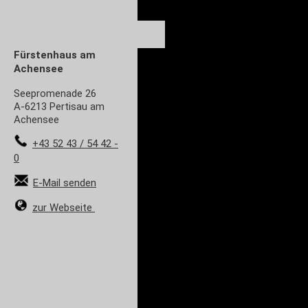
Fürstenhaus am
Achensee
Seepromenade 26
A-6213 Pertisau am
Achensee
+43 52 43 / 54 42 -
0
E-Mail senden
zur Webseite