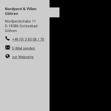
Nordperd & Villen
Göhren
Nordperdstraße 11
D-18586 Ostseebad
Göhren
+49 (0) 3 83 08 / 70
E-Mail senden
zur Webseite