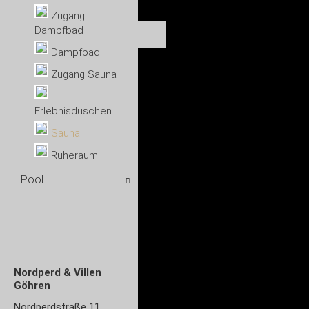
Zugang
Dampfbad
Dampfbad
Zugang Sauna
Erlebnisduschen
Sauna
Ruheraum
Pool
Nordperd & Villen
Göhren
Nordperdstraße 11