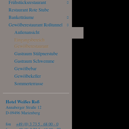
Frühstücksrestaurant
Restaurant Rote Stube
Banketträume
Gewölberestaurant Roßtunnel
Außenansicht
Eingangsbereich
Gewölberestaurant
Gastraum Stülpnerstube
Gastraum Schwemme
Gewölbebar
Gewölbekeller
Sommerterrasse
Hotel Weißes Roß
Annaberger Straße 12
D-09496 Marienberg
fon
+49 (0) 3 73 5 . 68 00 - 0