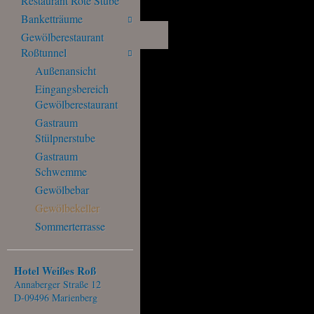
Restaurant Rote Stube
Banketträume
Gewölberestaurant
Roßtunnel
Außenansicht
Eingangsbereich
Gewölberestaurant
Gastraum
Stülpnerstube
Gastraum
Schwemme
Gewölbebar
Gewölbekeller
Sommerterrasse
Hotel Weißes Roß
Annaberger Straße 12
D-09496 Marienberg