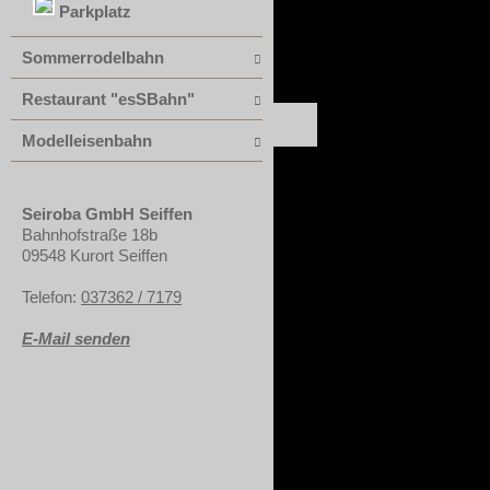
Parkplatz
Sommerrodelbahn
Restaurant "esSBahn"
Modelleisenbahn
Seiroba GmbH Seiffen
Bahnhofstraße 18b
09548 Kurort Seiffen
Telefon:
037362 / 7179
E-Mail senden