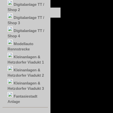
Digitalanlage TT /
Shop 2
Digitalanlage TT /
Shop 3
Digitalanlage TT /
Shop 4
Modellauto
Rennstrecke
Kleinanlagen &
Hetzdorfer Viadukt 1
Kleinanlagen &
Hetzdorfer Viadukt 2
Kleinanlagen &
Hetzdorfer Viadukt 3
Fantasiestadt
Anlage