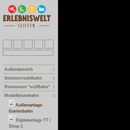
Außenbereich
Sommerrodelbahn
Restaurant "esSBahn"
Modelleisenbahn
Außenanlage
Gartenbahn
Digitalanlage TT /
Shop 1