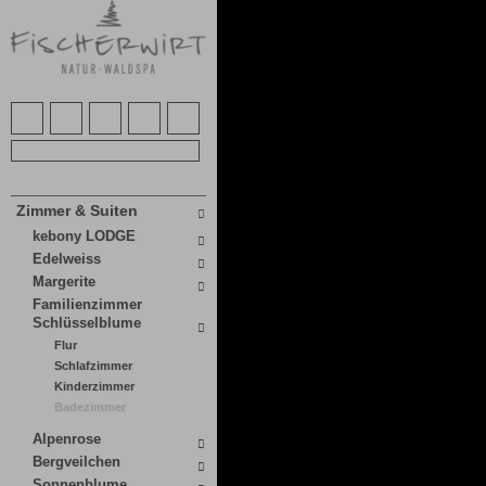
Zimmer & Suiten
kebony LODGE
Edelweiss
Margerite
Familienzimmer
Schlüsselblume
Flur
Schlafzimmer
Kinderzimmer
Badezimmer
Alpenrose
Bergveilchen
Sonnenblume