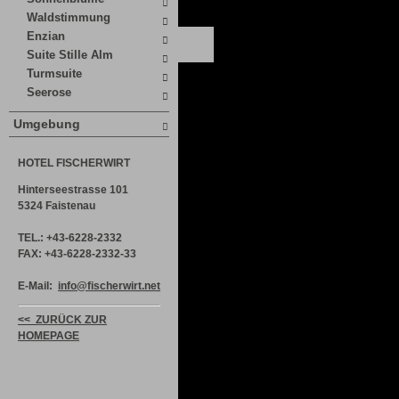
Waldstimmung
Enzian
Suite Stille Alm
Turmsuite
Seerose
Umgebung
HOTEL FISCHERWIRT
Hinterseestrasse 101
5324 Faistenau
TEL.: +43-6228-2332
FAX: +43-6228-2332-33
E-Mail:
info@fischerwirt.net
<< ZURÜCK ZUR
HOMEPAGE