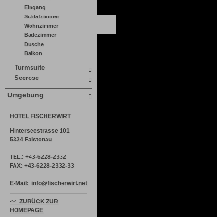
Eingang
Schlafzimmer
Wohnzimmer
Badezimmer
Dusche
Balkon
Turmsuite
Seerose
Umgebung
HOTEL FISCHERWIRT
Hinterseestrasse 101
5324 Faistenau
TEL.: +43-6228-2332
FAX: +43-6228-2332-33
E-Mail:
info@fischerwirt.net
<< ZURÜCK ZUR
HOMEPAGE