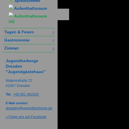
Spielezimmer
Aufenthaltsraum
Aufenthaltsraum
UG
Tagen & Feiern
Gastronomie
Zimmer
Jugendherberge
Dresden
"Jugendgästehaus"
Maternistraße 22
01067 Dresden
Tel.
+49 351 492620
E-Mail senden:
dresden@jugendherberge.de
» Folge uns auf Facebook