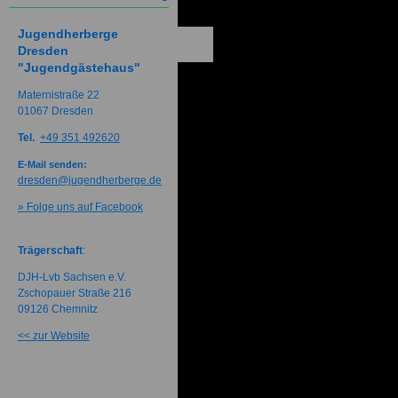
Jugendherberge
Dresden
"Jugendgästehaus"
Maternistraße 22
01067 Dresden
Tel.
+49 351 492620
E-Mail senden:
dresden@jugendherberge.de
» Folge uns auf Facebook
Trägerschaft
:
DJH-Lvb Sachsen e.V.
Zschopauer Straße 216
09126 Chemnitz
<< zur Website