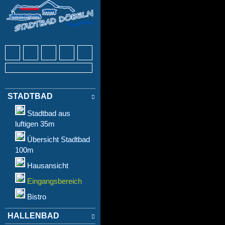
STADTBAD
Stadtbad aus
luftigen 35m
Übersicht Stadtbad
100m
Hausansicht
Eingangsbereich
Bistro
HALLENBAD