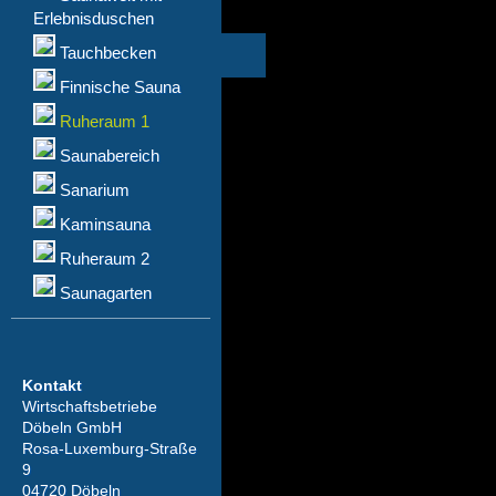
Erlebnisduschen
Tauchbecken
Finnische Sauna
Ruheraum 1
Saunabereich
Sanarium
Kaminsauna
Ruheraum 2
Saunagarten
Kontakt
Wirtschaftsbetriebe
Döbeln GmbH
Rosa-Luxemburg-Straße
9
04720 Döbeln