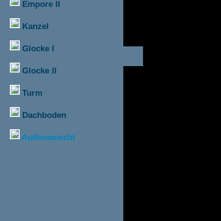
Empore II
Kanzel
Glocke I
Glocke II
Turm
Dachboden
Außenansicht