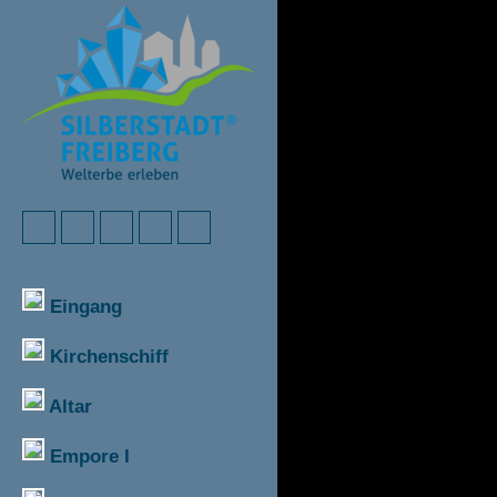
Eingang
Kirchenschiff
Altar
Empore I