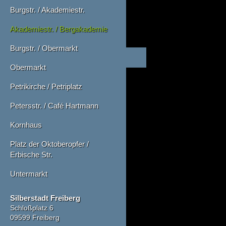
Burgstr. / Akademiestr.
Akademiestr. / Bergakademie
Burgstr. / Obermarkt
Obermarkt
Petrikirche / Petriplatz
Petersstr. / Café Hartmann
Kornhaus
Platz der Oktoberopfer /
Erbische Str.
Untermarkt
Silberstadt Freiberg
Schloßplatz 6
09599 Freiberg