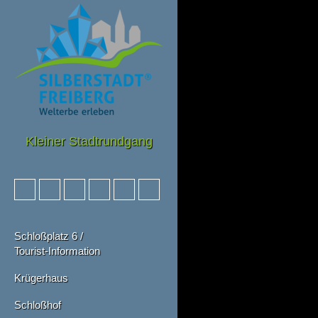
Kleiner Stadtrundgang
Schloßplatz 6 /
Tourist-Information
Krügerhaus
Schloßhof