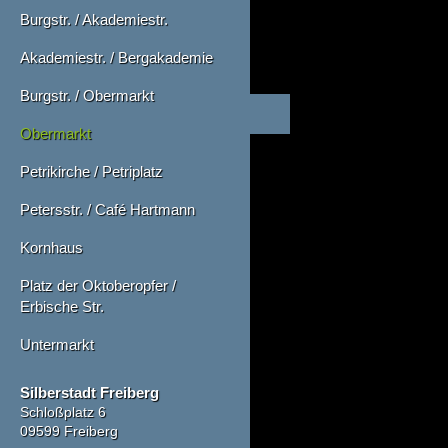
Burgstr. / Akademiestr.
Akademiestr. / Bergakademie
Burgstr. / Obermarkt
Obermarkt
Petrikirche / Petriplatz
Petersstr. / Café Hartmann
Kornhaus
Platz der Oktoberopfer /
Erbische Str.
Untermarkt
Silberstadt Freiberg
Schloßplatz 6
09599 Freiberg