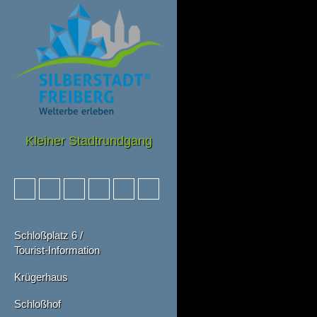
Kleiner Stadtrundgang
Schloßplatz 6 /
Tourist-Information
Krügerhaus
Schloßhof