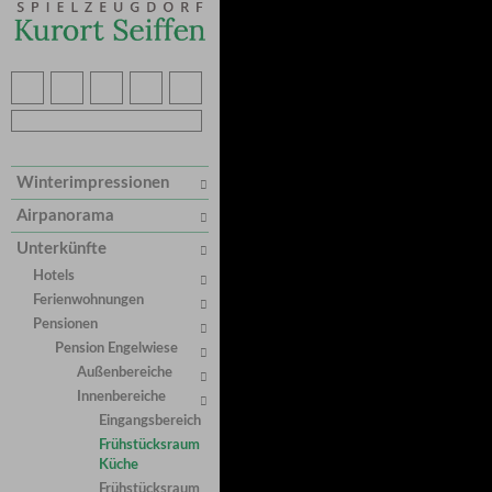
Winterimpressionen
Airpanorama
Unterkünfte
Hotels
Ferienwohnungen
Pensionen
Pension Engelwiese
Außenbereiche
Innenbereiche
Eingangsbereich
Frühstücksraum
Küche
Frühstücksraum