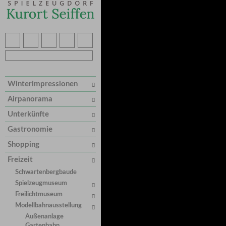
Winterimpressionen
Airpanorama
Unterkünfte
Gastronomie
Shopping
Freizeit
Schwartenbergbaude
Spielzeugmuseum
Freilichtmuseum
Modellbahnausstellung
Außenanlage
Gartenbahn