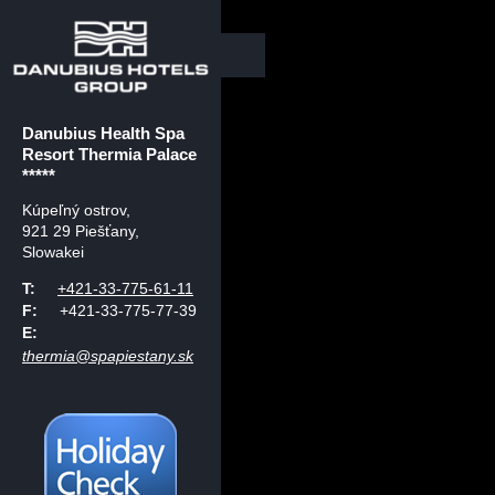
Danubius Health Spa
Resort Thermia Palace
*****
Kúpeľný ostrov
,
921 29 Piešťany,
Slowakei
T:
+421-33-775-61-11
F:
+421-33-775-77-39
E:
thermia@spapiestany.sk