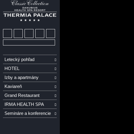
Letecký pohľad
HOTEL
Izby a apartmány
Kaviareň
Grand Restaurant
IRMA HEALTH SPA
Semináre a konferencie