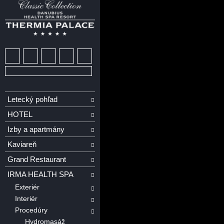
Letecký pohľad
HOTEL
Izby a apartmány
Kaviareň
Grand Restaurant
IRMA HEALTH SPA
Exteriér
Interiér
Procedúry
Hydromasáž