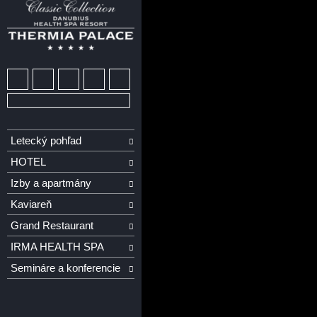
Letecký pohľad
HOTEL
Izby a apartmány
Kaviareň
Grand Restaurant
IRMA HEALTH SPA
Semináre a konferencie