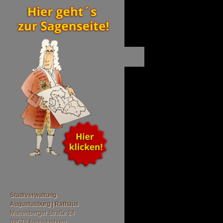
Stadtverwaltung
Augustusburg | Rathaus
Marienberger
Straße 24
09573 Augustusburg