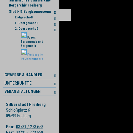
Sächsisches Staatsarchiv,
Bergarchiv Freiberg
Stadt- & Bergbaumuseum
Erdgeschoß
1. Obergeschoß
2. Obergeschoß
Foyer,
Bergparade und
Bergmusik
Freiberg im
19. Jahrhundert
GEWERBE & HÄNDLER
UNTERKÜNFTE
VERANSTALTUNGEN
Silberstadt Freiberg
Schloßplatz 6
09599 Freiberg
Fon:
03731 / 273 658
Fax:
03731 / 273 659