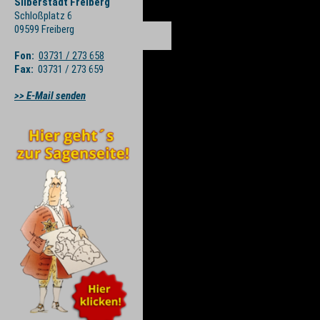
Silberstadt Freiberg
Schloßplatz 6
09599 Freiberg
Fon:
03731 / 273 658
Fax:
03731 / 273 659
>> E-Mail senden