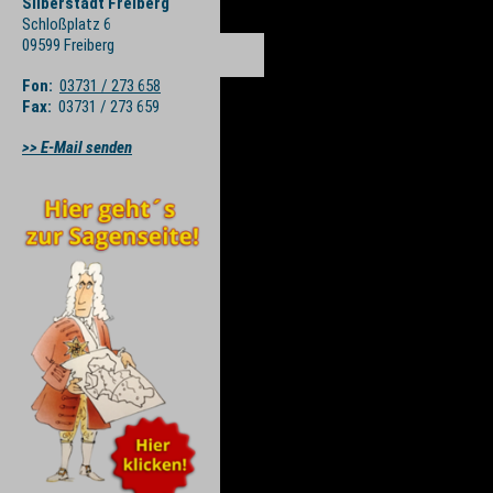
Silberstadt Freiberg
Schloßplatz 6
09599 Freiberg
Fon:
03731 / 273 658
Fax:
03731 / 273 659
>> E-Mail senden