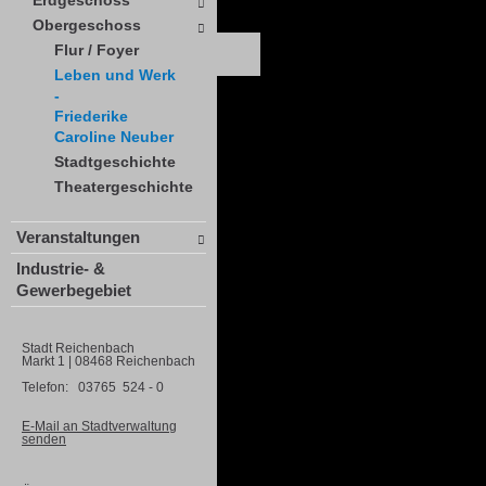
Erdgeschoss
Obergeschoss
Flur / Foyer
Leben und Werk
-
Friederike
Caroline Neuber
Stadtgeschichte
Theatergeschichte
Veranstaltungen
Industrie- &
Gewerbegebiet
Stadt Reichenbach
Markt 1 | 08468 Reichenbach
Telefon: 03765 524 - 0
E-Mail an Stadtverwaltung
senden