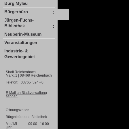
Burg Mylau
Bürgerbüro
Jürgen-Fuchs-
Bibliothek
Neuberin-Museum
Veranstaltungen
Industrie- &
Gewerbegebiet
Stadt Reichenbach
Markt 1 | 08468 Reichenbach
Telefon: 03765 524 - 0
E-Mail an Stadtverwaltung
senden
Öffnungszeiten:
Bürgerbüro und Bibliothek
Mo / Mi 09:00 -16:00
Uhr