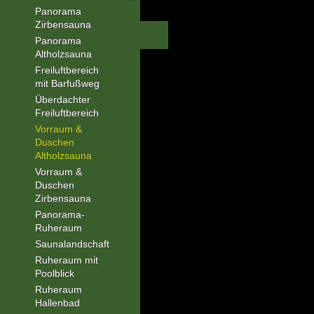
Panorama
Zirbensauna
Panorama
Altholzsauna
Freiluftbereich
mit Barfußweg
Überdachter
Freiluftbereich
Vorraum &
Duschen
Altholzsauna
Vorraum &
Duschen
Zirbensauna
Panorama-
Ruheraum
Saunalandschaft
Ruheraum mit
Poolblick
Ruheraum
Hallenbad