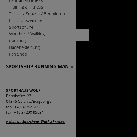
Fahrrad & Fitness
Training & Fitness
Tennis / Squash / Bedminton
Funktionswäsche
Sportschuhe
Wandern / Walking
Camping
Badebekleidung
Fan Shop
SPORTSHOP RUNNING MAN
SPORTHAUS WOLF
Bahnhofstr. 23
09376 Oelsnitz/Erzgebirge
fon +49 37298 2031
fax +49 37298 95931
E-Mail an
Sporthaus Wolf
schreiben