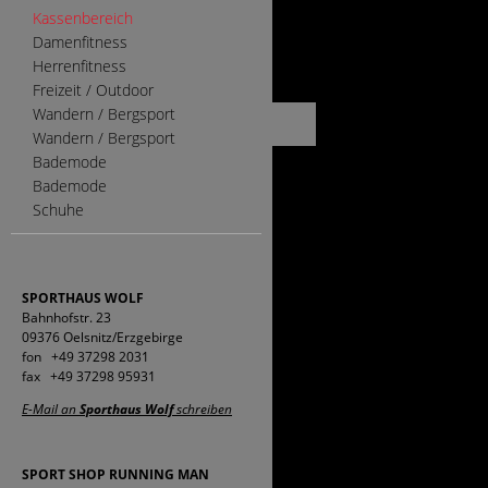
Kassenbereich
Damenfitness
Herrenfitness
Freizeit / Outdoor
Wandern / Bergsport
Wandern / Bergsport
Bademode
Bademode
Schuhe
SPORTHAUS WOLF
Bahnhofstr. 23
09376 Oelsnitz/Erzgebirge
fon +49 37298 2031
fax +49 37298 95931
E-Mail an
Sporthaus Wolf
schreiben
SPORT SHOP RUNNING MAN