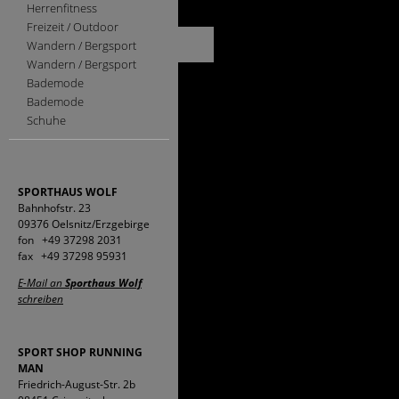
Herrenfitness
Freizeit / Outdoor
Wandern / Bergsport
Wandern / Bergsport
Bademode
Bademode
Schuhe
SPORTHAUS WOLF
Bahnhofstr. 23
09376 Oelsnitz/Erzgebirge
fon +49 37298 2031
fax +49 37298 95931
E-Mail an
Sporthaus Wolf
schreiben
SPORT SHOP RUNNING
MAN
Friedrich-August-Str. 2b