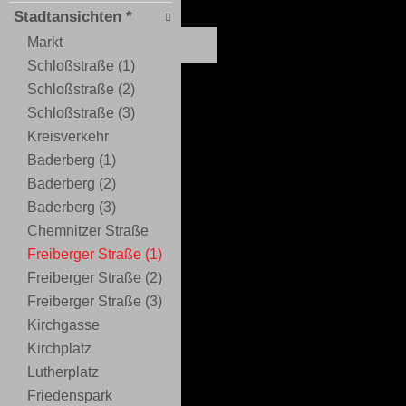
Stadtansichten *
Markt
Schloßstraße (1)
Schloßstraße (2)
Schloßstraße (3)
Kreisverkehr
Baderberg (1)
Baderberg (2)
Baderberg (3)
Chemnitzer Straße
Freiberger Straße (1)
Freiberger Straße (2)
Freiberger Straße (3)
Kirchgasse
Kirchplatz
Lutherplatz
Friedenspark